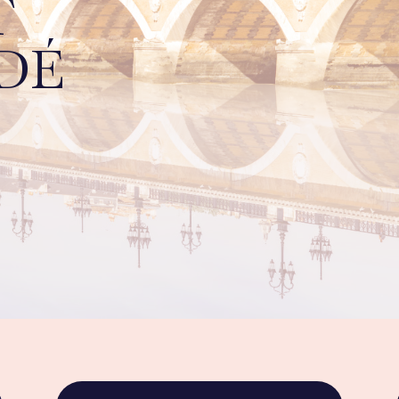
T
ADÉ