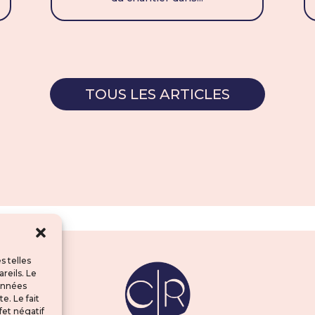
TOUS LES ARTICLES
s telles
reils. Le
données
e. Le fait
fet négatif