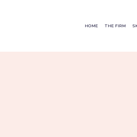
HOME
THE FIRM
S