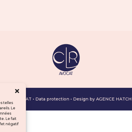
4 CLR AVOCAT •
Data protection
• Design by
AGENCE HATCH
s telles
reils. Le
données
e. Le fait
fet négatif