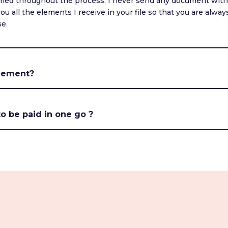
rmed throughout the process. I never send any document with
you all the elements I receive in your file so that you are alwa
se.
reement?
o be paid in one go ?