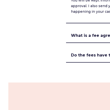
You will be kept info
approval. I also send 
happening in your ca
What is a fee ag
Do the fees have t