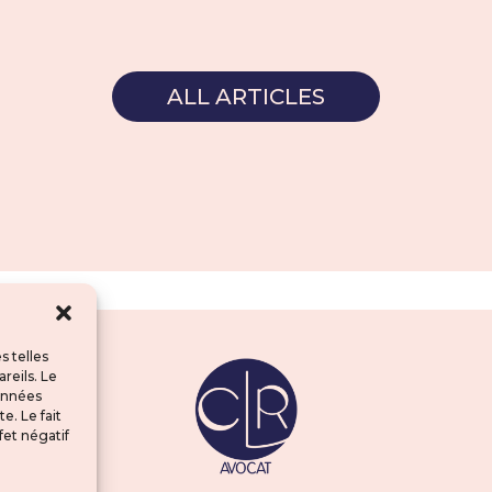
ALL ARTICLES
s telles
reils. Le
données
e. Le fait
fet négatif