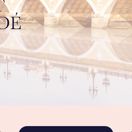
T
ADÉ