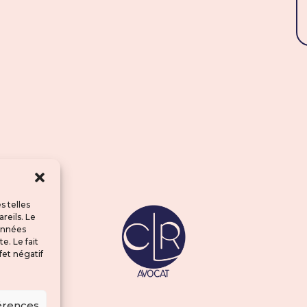
s telles
reils. Le
données
e. Le fait
fet négatif
férences