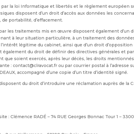
 par la loi Informatique et libertés et le règlement européen s
iques disposent d’un droit d’accès aux données les concernant
, de portabilité, d’effacement.
r les traitements mis en œuvre disposent également d’un dro
ant à leur situation particulière, à un traitement des donnée
’intérêt légitime du cabinet, ainsi que d’un droit d’opposition
 également du droit de définir des directives générales et part
 que soient exercés, après leur décès, les droits mentionnés
vante : contact@clravocat.fr ou par courrier postal à l’adresse
EAUX, accompagné d’une copie d’un titre d’identité signé.
sposent du droit d’introduire une réclamation auprès de la Cn
u site : Clémence RADÉ – 74 RUE Georges Bonnac Tour 1 – 3