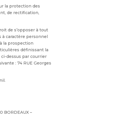
ur la protection des
, de rectification,
it de s’opposer à tout
s à caractère personnel
 à la prospection
iculières définissant la
 ci-dessus par courrier
 suivante : 74 RUE Georges
il.
3000 BORDEAUX –