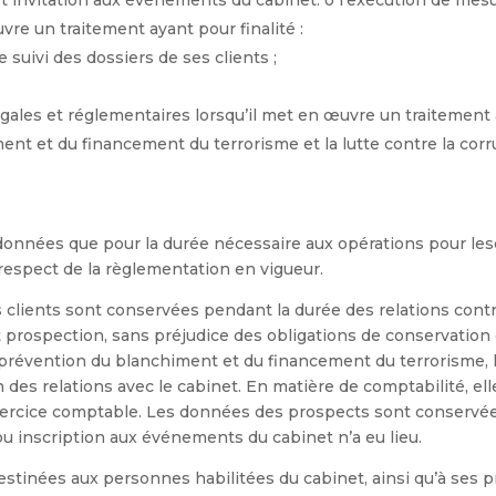
et invitation aux événements du cabinet. o l’exécution de mes
vre un traitement ayant pour finalité :
e suivi des dossiers de ses clients ;
égales et réglementaires lorsqu’il met en œuvre un traitement a
nt et du financement du terrorisme et la lutte contre la corr
données que pour la durée nécessaire aux opérations pour lesq
 respect de la règlementation en vigueur.
s clients sont conservées pendant la durée des relations con
t prospection, sans préjudice des obligations de conservation 
 prévention du blanchiment et du financement du terrorisme,
n des relations avec le cabinet. En matière de comptabilité, el
exercice comptable. Les données des prospects sont conservé
ou inscription aux événements du cabinet n’a eu lieu.
stinées aux personnes habilitées du cabinet, ainsi qu’à ses pr