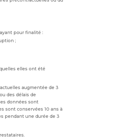
ures précontractuelles ou du
yant pour finalité :
uption ;
uelles elles ont été
tractuelles augmentée de 3
ou des délais de
 les données sont
les sont conservées 10 ans à
es pendant une durée de 3
estataires.