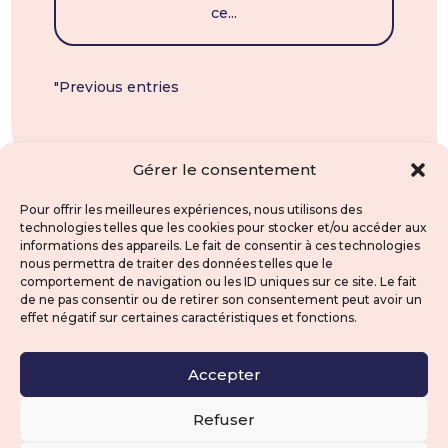
ce...
"Previous entries
Gérer le consentement
Pour offrir les meilleures expériences, nous utilisons des
technologies telles que les cookies pour stocker et/ou accéder aux
informations des appareils. Le fait de consentir à ces technologies
nous permettra de traiter des données telles que le
comportement de navigation ou les ID uniques sur ce site. Le fait
de ne pas consentir ou de retirer son consentement peut avoir un
effet négatif sur certaines caractéristiques et fonctions.
Accepter
contact@clravocat.fr
Refuser
5 CLR AVOCAT •
Data protection
• Design by
AGENCE HATCH