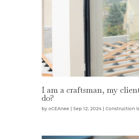
I am a craftsman, my clien
do?
by
oCEAnee
|
Sep 12, 2024
|
Construction 