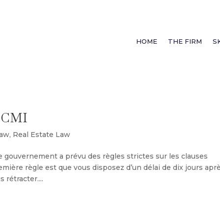
HOME
THE FIRM
S
 CCMI
law
,
Real Estate Law
 le gouvernement a prévu des règles strictes sur les clauses
emière règle est que vous disposez d’un délai de dix jours apr
rétracter....