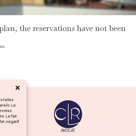
plan, the reservations have not been
law
s telles
reils. Le
données
e. Le fait
fet négatif