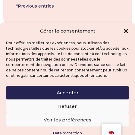
"Previous entries
Gérer le consentement
Pour offrir les meilleures expériences, nous utilisons des
technologies telles que les cookies pour stocker et/ou accéder aux
informations des appareils. Le fait de consentir à ces technologies
nous permettra de traiter des données telles que le
comportement de navigation ou les ID uniques sur ce site. Le fait
de ne pas consentir ou de retirer son consentement peut avoir un
effet négatif sur certaines caractéristiques et fonctions.
Accepter
contact@clravocat.fr
Refuser
4 CLR AVOCAT •
Data protection
• Design by
AGENCE HATCH
Voir les préférences
09 72 63 55 99
Data protection